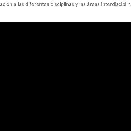
cación a las diferentes disciplinas y las áreas interdisciplin
Reproductor
de
vídeo