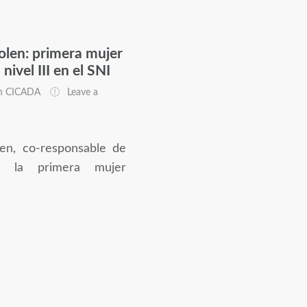
len: primera mujer
ivel III en el SNI
n CICADA
Leave a
en, co-responsable de
 la primera mujer